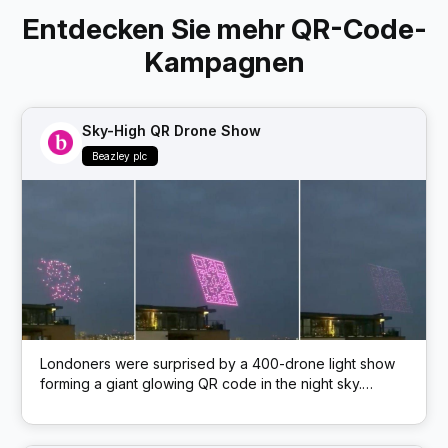
Entdecken Sie mehr QR-Code-
Kampagnen
Sky-High QR Drone Show
Beazley plc
Londoners were surprised by a 400-drone light show
forming a giant glowing QR code in the night sky.
Scanning the airborne code led to insurer Beazley’s
website – a novel marketing stunt blending tech and
spectacle.