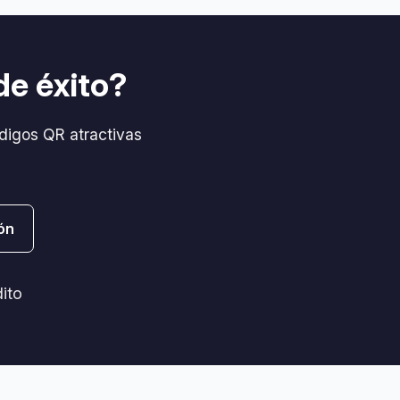
de éxito?
digos QR atractivas
ón
dito