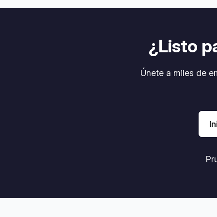
¿Listo p
Únete a miles de e
In
Pru