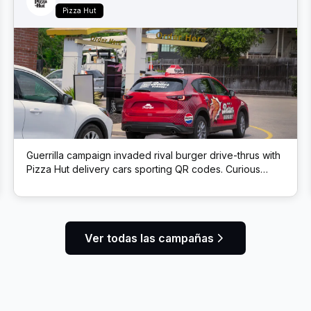
Pizza Hut
Guerrilla campaign invaded rival burger drive-thrus with
Pizza Hut delivery cars sporting QR codes. Curious
burger buyers who scanned the code got a coupon for
a free Cheeseburger Melt + Pepsi, enticing them to
“cheat” on their usual choice.
Ver todas las campañas