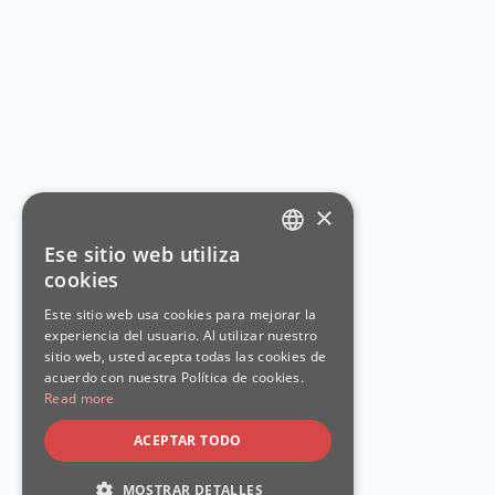
×
Ese sitio web utiliza
ENGLISH
cookies
SPANISH
Este sitio web usa cookies para mejorar la
experiencia del usuario. Al utilizar nuestro
sitio web, usted acepta todas las cookies de
acuerdo con nuestra Política de cookies.
Read more
ACEPTAR TODO
MOSTRAR DETALLES