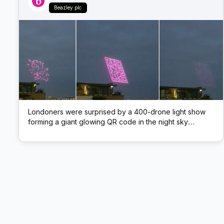
Beazley plc
Londoners were surprised by a 400-drone light show
forming a giant glowing QR code in the night sky.
Scanning the airborne code led to insurer Beazley’s
website – a novel marketing stunt blending tech and
spectacle.