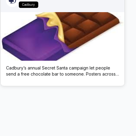
Cadbury
Cadbury’s annual Secret Santa campaign let people
send a free chocolate bar to someone. Posters across
the UK carried a QR code; scanning it opened a site to
choose a Cadbury Dairy Milk to mail anonymously.