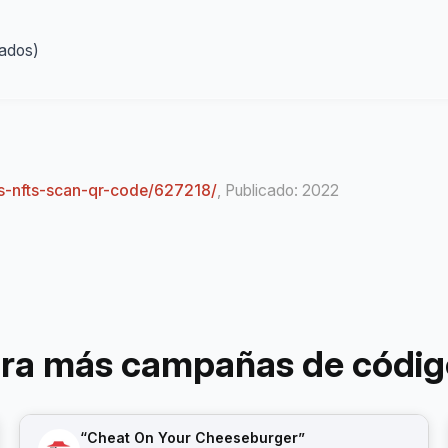
eados)
rs-nfts-scan-qr-code/627218/
, Publicado: 2022
ora más campañas de códig
“Cheat On Your Cheeseburger”