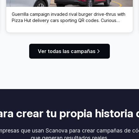
Guerrilla campaign invaded rival burger drive-thrus with
Pizza Hut delivery cars sporting QR codes. Curious
burger buyers who scanned the code got a coupon for
a free Cheeseburger Melt + Pepsi, enticing them to
“cheat” on their usual choice.
Ver todas las campañas
ara crear tu propia historia 
mpresas que usan Scanova para crear campañas de có
que generan resultados reales.