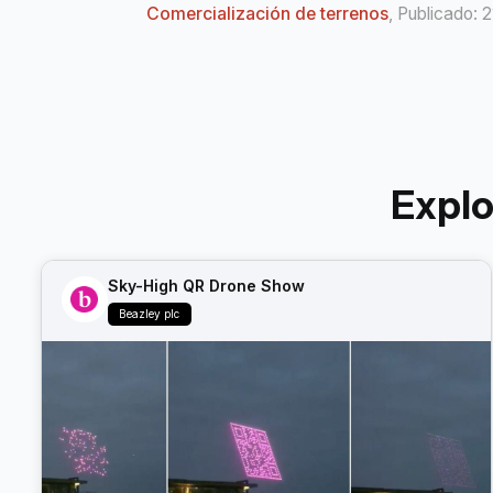
Comercialización de terrenos
, Publicado: 
Expl
Sky-High QR Drone Show
Beazley plc