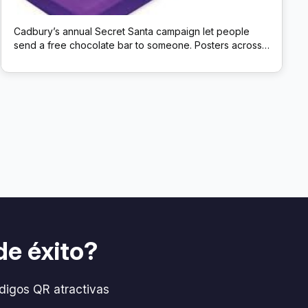
Cadbury’s annual Secret Santa campaign let people
send a free chocolate bar to someone. Posters across
the UK carried a QR code; scanning it opened a site to
choose a Cadbury Dairy Milk to mail anonymously.
de éxito?
digos QR atractivas