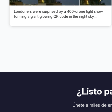
Londoners were surprised by a 400-drone light show
forming a giant glowing QR code in the night sky.
Scanning the airborne code led to insurer Beazley’s
website – a novel marketing stunt blending tech and
spectacle.
¿Listo p
Únete a miles de e