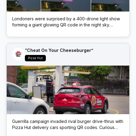
Londoners were surprised by a 400-drone light show
forming a giant glowing QR code in the night sky.
Scanning the airborne code led to insurer Beazley’s
website – a novel marketing stunt blending tech and
spectacle.
“Cheat On Your Cheeseburger”
Pizza Hut
Guerrilla campaign invaded rival burger drive-thrus with
Pizza Hut delivery cars sporting QR codes. Curious
burger buyers who scanned the code got a coupon for