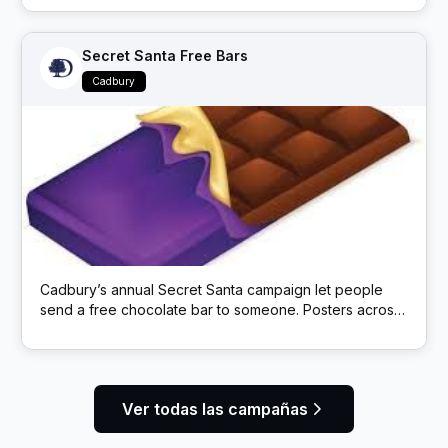
a free Cheeseburger Melt + Pepsi, enticing them to
“cheat” on their usual choice.
Secret Santa Free Bars
Cadbury
Cadbury’s annual Secret Santa campaign let people
send a free chocolate bar to someone. Posters across
the UK carried a QR code; scanning it opened a site to
choose a Cadbury Dairy Milk to mail anonymously.
Ver todas las campañas