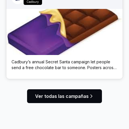
Cadbury
Cadbury’s annual Secret Santa campaign let people
send a free chocolate bar to someone. Posters across
the UK carried a QR code; scanning it opened a site to
choose a Cadbury Dairy Milk to mail anonymously.
Ver todas las campañas