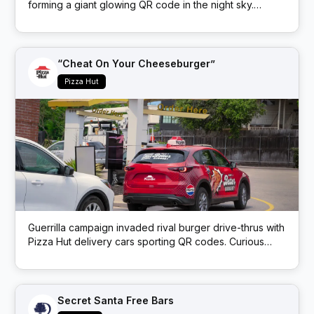
forming a giant glowing QR code in the night sky.
Scanning the airborne code led to insurer Beazley’s
website – a novel marketing stunt blending tech and
spectacle.
“Cheat On Your Cheeseburger”
Pizza Hut
Guerrilla campaign invaded rival burger drive-thrus with
Pizza Hut delivery cars sporting QR codes. Curious
burger buyers who scanned the code got a coupon for
a free Cheeseburger Melt + Pepsi, enticing them to
“cheat” on their usual choice.
Secret Santa Free Bars