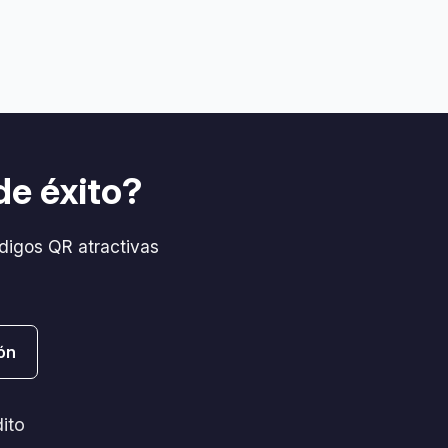
de éxito?
digos QR atractivas
ón
dito