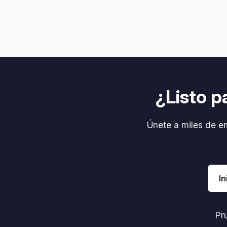
¿Listo p
Únete a miles de e
In
Pru