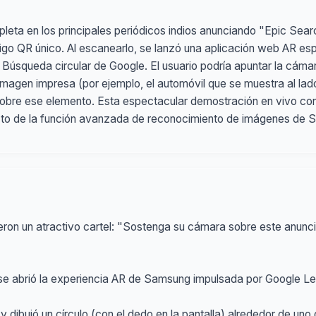
ta en los principales periódicos indios anunciando "Epic Search
igo QR único. Al escanearlo, se lanzó una aplicación web AR espe
la Búsqueda circular de Google. El usuario podría apuntar la cámar
imagen impresa (por ejemplo, el automóvil que se muestra al lado 
re ese elemento. Esta espectacular demostración en vivo convi
ucto de la función avanzada de reconocimiento de imágenes de 
vieron un atractivo cartel: "Sostenga su cámara sobre este anuncio
 se abrió la experiencia AR de Samsung impulsada por Google L
 y dibujó un círculo (con el dedo en la pantalla) alrededor de un