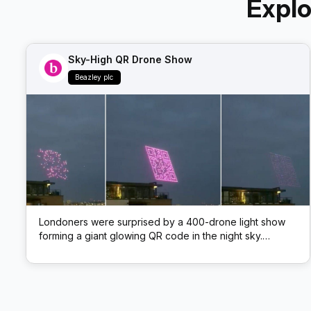
Expl
Sky-High QR Drone Show
Beazley plc
Londoners were surprised by a 400-drone light show
forming a giant glowing QR code in the night sky.
Scanning the airborne code led to insurer Beazley’s
website – a novel marketing stunt blending tech and
spectacle.