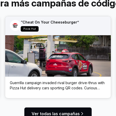
ora más campañas de códig
“Cheat On Your Cheeseburger”
Pizza Hut
Guerrilla campaign invaded rival burger drive-thrus with
Pizza Hut delivery cars sporting QR codes. Curious
burger buyers who scanned the code got a coupon for
a free Cheeseburger Melt + Pepsi, enticing them to
“cheat” on their usual choice.
Ver todas las campañas