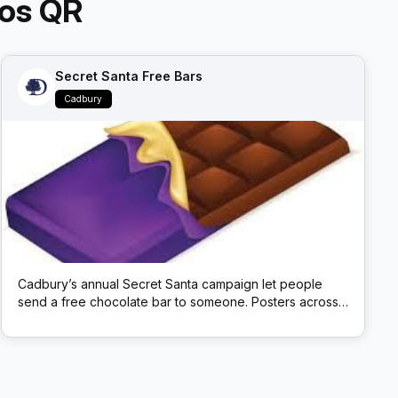
os QR
Secret Santa Free Bars
Cadbury
Cadbury’s annual Secret Santa campaign let people
send a free chocolate bar to someone. Posters across
the UK carried a QR code; scanning it opened a site to
choose a Cadbury Dairy Milk to mail anonymously.