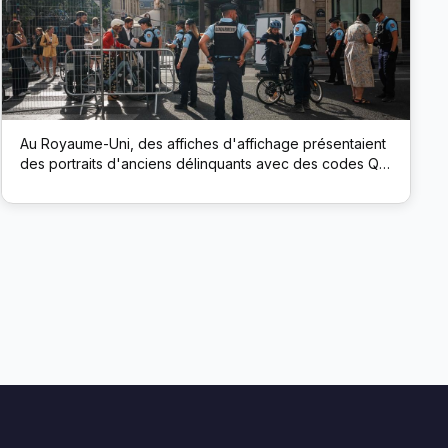
Au Royaume-Uni, des affiches d'affichage présentaient
des portraits d'anciens délinquants avec des codes QR.
L’analyse a connecté les employeurs directement aux
profils LinkedIn des candidats, encourageant ainsi une
embauche sans parti pris.