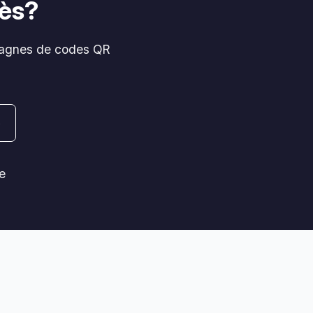
cès?
mpagnes de codes QR
o
e