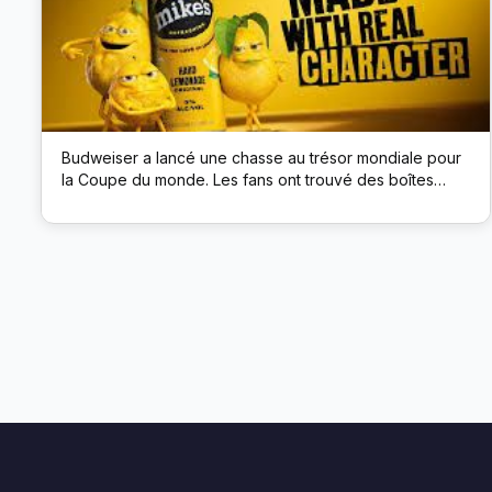
Budweiser a lancé une chasse au trésor mondiale pour
la Coupe du monde. Les fans ont trouvé des boîtes
cachées de la marque Budweiser dans des lieux publics
; chaque boîte avait un code QR qui débloquait des prix
comme des billets de match et de la bière.