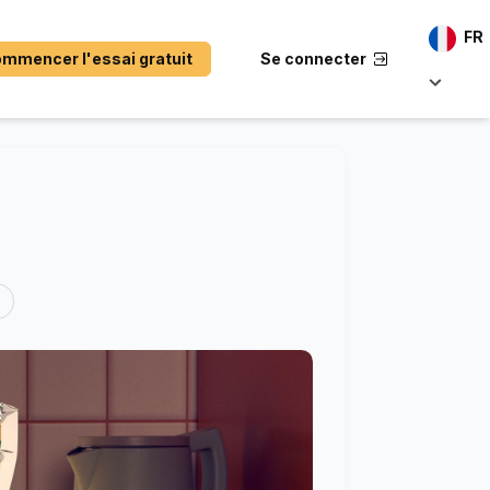
FR
mmencer l'essai gratuit
Se connecter