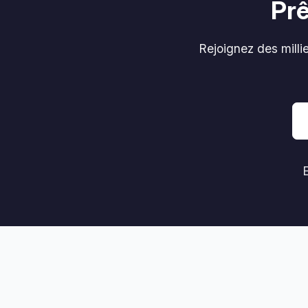
Prê
Rejoignez des mill
E