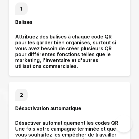
Balises
Attribuez des balises
à chaque code QR
pour les garder bien organisés, surtout si
vous avez besoin de créer plusieurs QR
pour différentes fonctions telles que le
×
marketing, l'inventaire et d'autres
utilisations commerciales.
This website uses cookies
ENGLISH
This website uses cookies to improve user
SPANISH
experience. By using our website you
consent to all cookies in accordance with
our Cookie Policy.
Read more
Désactivation automatique
ACCEPT ALL
Désactiver automatiquement les codes QR
SHOW DETAILS
Une fois votre campagne terminée et que
vous souhaitez les empêcher de travailler.