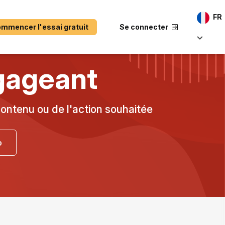
FR
mmencer l'essai gratuit
Se connecter
gageant
ontenu ou de l'action souhaitée
o