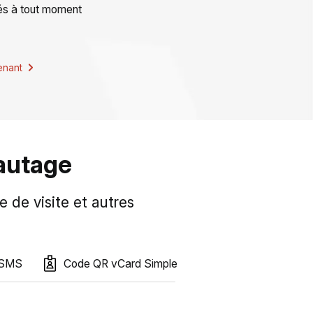
gés à tout moment
enant
eautage
de visite et autres
 SMS
Code QR vCard Simple