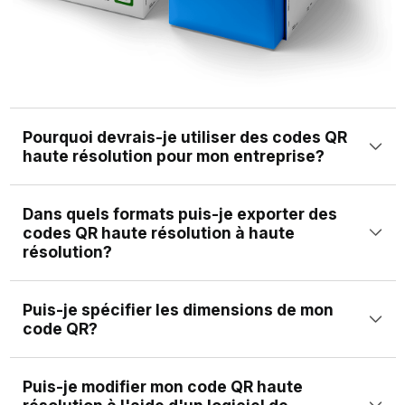
Pourquoi devrais-je utiliser des codes QR
haute résolution pour mon entreprise?
L'utilisation de codes QR haute résolution garantit que
Dans quels formats puis-je exporter des
vos codes restent numérisables et visuellement
codes QR haute résolution à haute
attrayants, quelle que soit la taille. Ceci est crucial pour le
résolution?
matériel marketing, l'emballage et le contenu en ligne.
Vous pouvez exporter des codes QR haute résolution
Puis-je spécifier les dimensions de mon
dans des formats raster populaires (PNG et JPEG) pour
code QR?
la publication Web et les formats vectoriels (SVG, EPS,
Oui. Vous pouvez spécifier la taille exacte de votre code
PS et PDF) pour l'impression professionnelle.
Puis-je modifier mon code QR haute
QR en pouces, centimètres, millimètres ou pixels. Cela