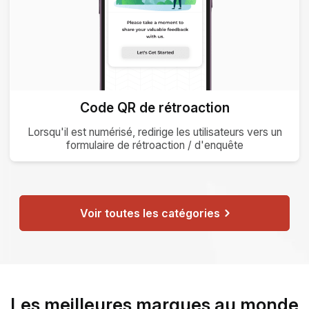
Code QR de rétroaction
×
Lorsqu'il est numérisé, redirige les utilisateurs vers un
formulaire de rétroaction / d'enquête
This website uses cookies
ENGLISH
This website uses cookies to improve user
SPANISH
experience. By using our website you
consent to all cookies in accordance with
Voir toutes les catégories
our Cookie Policy.
Read more
ACCEPT ALL
SHOW DETAILS
Les meilleures marques au monde