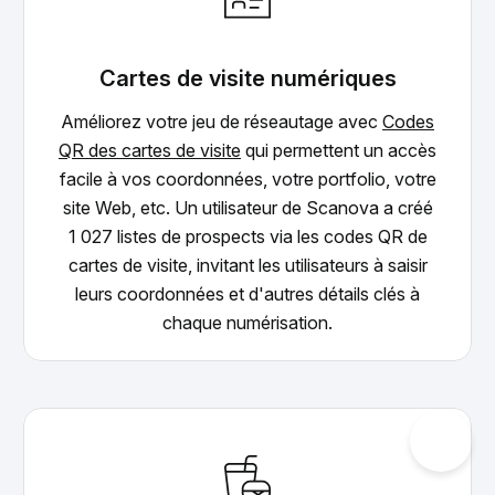
Cartes de visite numériques
Améliorez votre jeu de réseautage avec
Codes
QR des cartes de visite
qui permettent un accès
facile à vos coordonnées, votre portfolio, votre
×
site Web, etc. Un utilisateur de Scanova a créé
1 027 listes de prospects via les codes QR de
This website uses cookies
ENGLISH
cartes de visite, invitant les utilisateurs à saisir
This website uses cookies to improve user
leurs coordonnées et d'autres détails clés à
SPANISH
experience. By using our website you
chaque numérisation.
consent to all cookies in accordance with
our Cookie Policy.
Read more
ACCEPT ALL
SHOW DETAILS