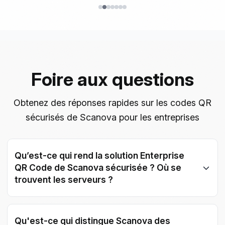
Foire aux questions
Obtenez des réponses rapides sur les codes QR
sécurisés de Scanova pour les entreprises
Qu’est-ce qui rend la solution Enterprise
QR Code de Scanova sécurisée ? Où se
trouvent les serveurs ?
Scanova est conforme aux normes ISO/IEC
27001:2022, GDPR et SOC2. Une conformité
Qu'est-ce qui distingue Scanova des
personnalisée peut être organisée pour répondre aux