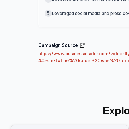
5
Leveraged social media and press cove
Campaign Source
https://www.businessinsider.com/video-f
4#:~:text=The%20code%20was%20for
Expl