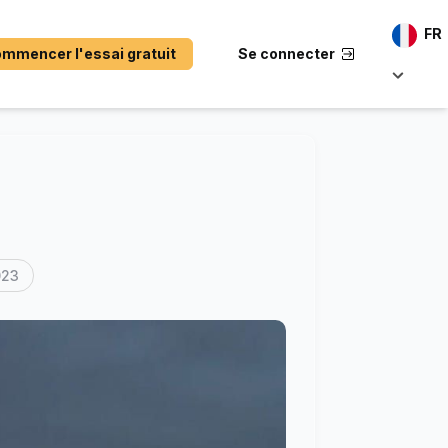
FR
mmencer l'essai gratuit
Se connecter
023