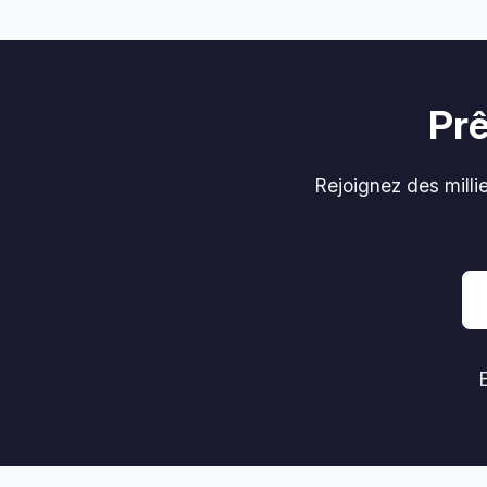
Prê
Rejoignez des mill
E