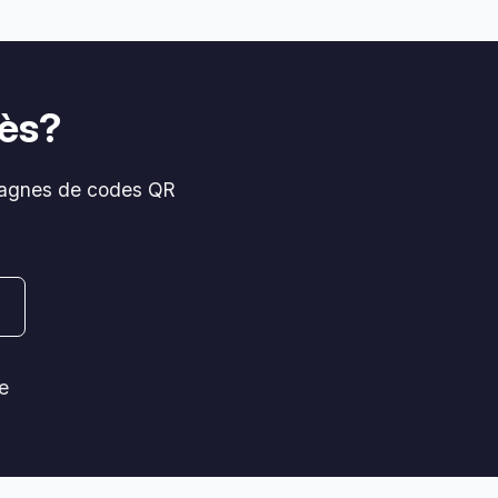
cès?
mpagnes de codes QR
o
e