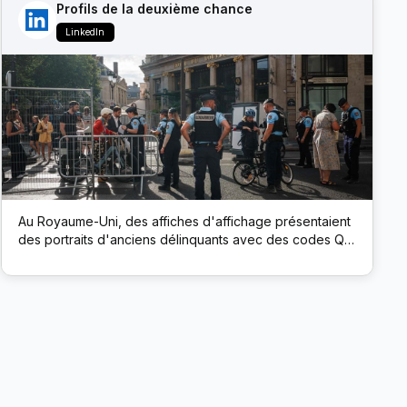
Profils de la deuxième chance
LinkedIn
Au Royaume-Uni, des affiches d'affichage présentaient
des portraits d'anciens délinquants avec des codes QR.
L’analyse a connecté les employeurs directement aux
profils LinkedIn des candidats, encourageant ainsi une
embauche sans parti pris.