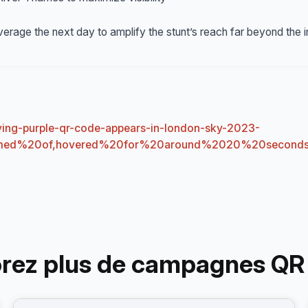
rage the next day to amplify the stunt’s reach far beyond the
lying-purple-qr-code-appears-in-london-sky-2023-
med%20of,hovered%20for%20around%2020%20second
orez plus de campagnes QR