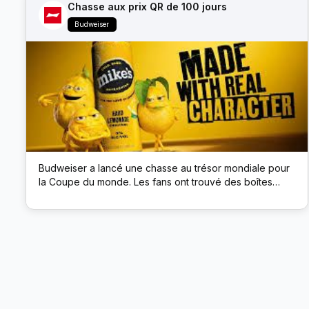
Chasse aux prix QR de 100 jours
Budweiser
Budweiser a lancé une chasse au trésor mondiale pour
la Coupe du monde. Les fans ont trouvé des boîtes
cachées de la marque Budweiser dans des lieux publics
; chaque boîte avait un code QR qui débloquait des prix
comme des billets de match et de la bière.