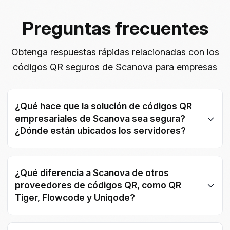
Preguntas frecuentes
Obtenga respuestas rápidas relacionadas con los
códigos QR seguros de Scanova para empresas
¿Qué hace que la solución de códigos QR
empresariales de Scanova sea segura?
¿Dónde están ubicados los servidores?
Scanova cumple con los estándares ISO/IEC
27001:2022, GDPR y SOC2. Se puede organizar un
¿Qué diferencia a Scanova de otros
cumplimiento personalizado para cumplir con los
proveedores de códigos QR, como QR
requisitos de su organización. Todos los datos están
Tiger, Flowcode y Uniqode?
alojados en AWS con cifrado de extremo a extremo.
Estos servidores de AWS están ubicados en Oregon,
Scanova se diferencia por su personalización
Estados Unidos.