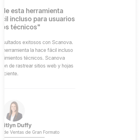
"Scanova nos ayuda a crear
rápidamente códigos QR para múltiples
usos"
Una herramienta rápida y sencilla para códigos QR. Los
diferentes tipos de códigos QR y funciones disponibles,
incluida la capacidad de personalizar un código QR
según los requisitos de la marca, son impresionantes.
Permite al equipo acceder, administrar, crear y
descargar sus códigos QR fácilmente. Scanova nos
ayuda a crear rápidamente códigos QR para múltiples
usos.
David Tait
Líder de medios de rendimiento