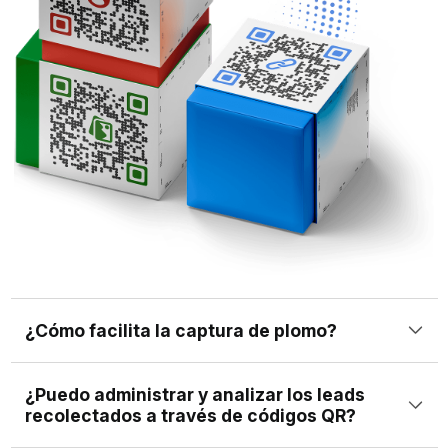
¿Cómo facilita la captura de plomo?
La generación de leads del código QR implica el uso de
¿Puedo administrar y analizar los leads
códigos QR para capturar la información de contacto de
recolectados a través de códigos QR?
los usuarios que los escanean. Este proceso permite a