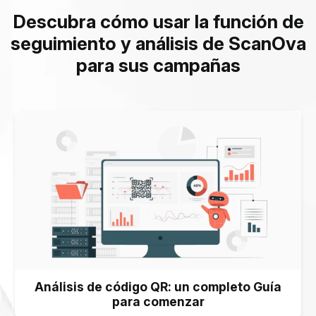
directamente a su bandeja de entrada de correo
tarjetas de presentación y enlaces de redes sociales.
Descubra cómo usar la función de
electrónico, proporcionándole información oportuna para
seguimiento y análisis de ScanOva
la toma de decisiones informadas y la planificación
para sus campañas
estratégica. Puede seleccionar una frecuencia de correo
electrónico de su elección diariamente, una vez por
semana o una vez al mes.
Análisis de código QR: un completo Guía
para comenzar