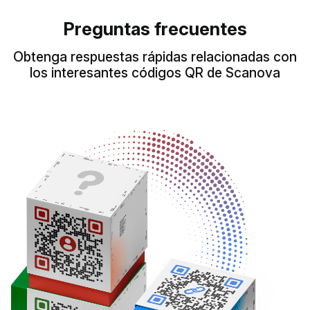
Preguntas frecuentes
Obtenga respuestas rápidas relacionadas con
los interesantes códigos QR de Scanova
×
Ese sitio web utiliza
ENGLISH
cookies
SPANISH
Este sitio web usa cookies para mejorar la
experiencia del usuario. Al utilizar nuestro
sitio web, usted acepta todas las cookies de
acuerdo con nuestra Política de cookies.
Read more
ACEPTAR TODO
MOSTRAR DETALLES