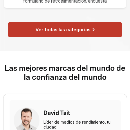
formulario de retroalimentación/encuesta
Ver todas las categorías
×
Ese sitio web utiliza
ENGLISH
cookies
SPANISH
Las mejores marcas del mundo de
Este sitio web usa cookies para mejorar la
experiencia del usuario. Al utilizar nuestro
la confianza del mundo
sitio web, usted acepta todas las cookies de
acuerdo con nuestra Política de cookies.
Read more
ACEPTAR TODO
David Tait
MOSTRAR DETALLES
Líder de medios de rendimiento,
tu
ciudad