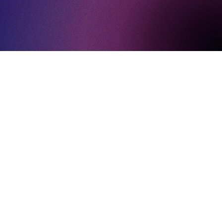
% en la interacción con el código QR
de Lux Lingua observó un aumento espectacular en
os QR, gracias a la flexibilidad y el análisis de la