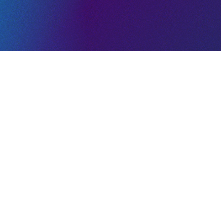
Aumento del 78 
orados
Uno de los clientes 
o de Lux Lingua se
los escaneos de códig