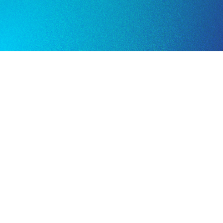
15 nuevos clientes incorp
La interfaz fácil de usar facilitó que el equip