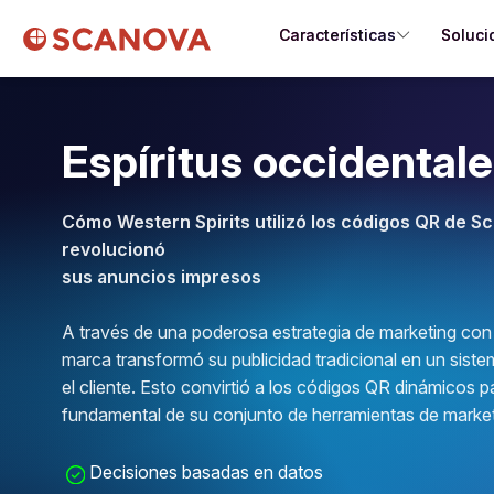
Características
Soluci
Espíritus occidental
Cómo Western Spirits utilizó los códigos QR de S
revolucionó
sus anuncios impresos
A través de una poderosa estrategia de marketing con 
marca transformó su publicidad tradicional en un sistem
el cliente. Esto convirtió a los códigos QR dinámicos 
fundamental de su conjunto de herramientas de market
Decisiones basadas en datos