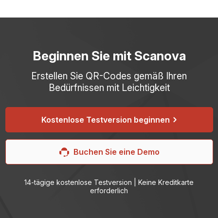
App Store QR-Codes sind
dynamisch
und funktioniert
verfolgbar.
eines Abonnements durchführen.
nach dem kostenlosen Versuch nicht. Sie benötigen ein
laufendes Abonnement mit Scanova, um Ihre App Store
QR -Codes aktiv zu halten.
Beginnen Sie mit Scanova
Erstellen Sie QR-Codes gemäß Ihren
Bedürfnissen mit Leichtigkeit
Kostenlose Testversion beginnen
Buchen Sie eine Demo
14-tägige kostenlose Testversion | Keine Kreditkarte
erforderlich