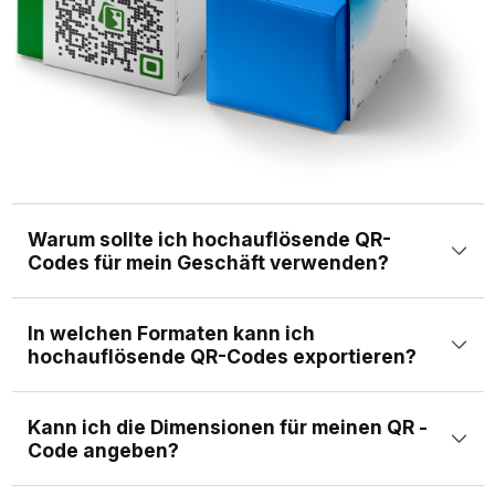
Warum sollte ich hochauflösende QR-
Codes für mein Geschäft verwenden?
Die Verwendung hochauflösender QR-Codes stellt
In welchen Formaten kann ich
sicher, dass Ihre Codes unabhängig von der Größe
hochauflösende QR-Codes exportieren?
scannelbar und visuell ansprechend bleiben. Dies ist
Sie können hochauflösende QR-Codes in populären
entscheidend für Marketingmaterialien, Verpackungen
Kann ich die Dimensionen für meinen QR -
Rasterformaten (PNG und JPEG) für Web Publishing- und
und Online -Inhalte.
Code angeben?
Vektorformate (SVG, EPS, PS und PDF) für den
Ja. Sie können die genaue Größe für Ihren QR -Code in