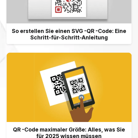
So erstellen Sie einen SVG -QR -Code: Eine
Schritt-für-Schritt-Anleitung
×
This website uses cookies
ENGLISH
This website uses cookies to improve user
SPANISH
experience. By using our website you
consent to all cookies in accordance with
our Cookie Policy.
Read more
ACCEPT ALL
SHOW DETAILS
QR -Code maximaler Größe: Alles, was Sie
für 2025 wissen müssen