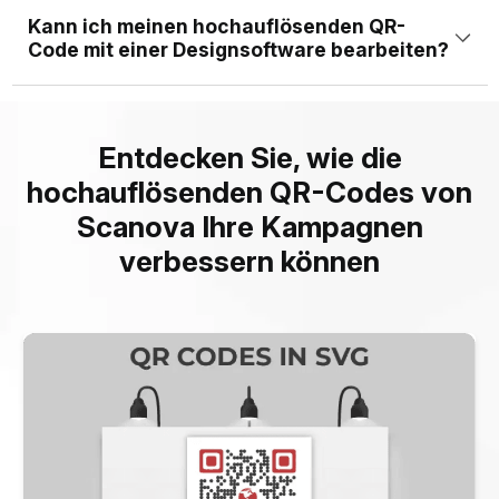
professionellen Druck exportieren.
Kann ich meinen hochauflösenden QR-
Zoll, Zentimetern, Millimetern oder Pixeln angeben. Dies
Code mit einer Designsoftware bearbeiten?
stellt sicher, dass Ihr Code perfekt zu Ihren
Ja. Sie können Ihre hochauflösenden QR-Code-Bilder in
Designanforderungen passt.
populärer Designsoftware wie Adobe Illustrator, Sketch
Entdecken Sie, wie die
3, Figma usw. problemlos importieren und bearbeiten.
hochauflösenden QR-Codes von
Scanova Ihre Kampagnen
verbessern können