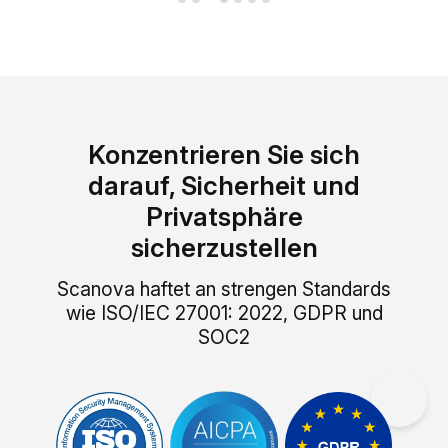
Konzentrieren Sie sich
darauf, Sicherheit und
×
Privatsphäre
This website uses cookies
ENGLISH
sicherzustellen
This website uses cookies to improve user
SPANISH
experience. By using our website you
Scanova haftet an strengen Standards
consent to all cookies in accordance with
wie ISO/IEC 27001: 2022, GDPR und
our Cookie Policy.
Read more
SOC2
ACCEPT ALL
SHOW DETAILS