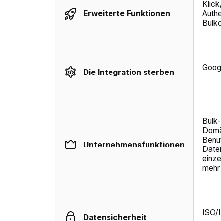
Klick
Erweiterte Funktionen
Authe
Bulko
Googl
Die Integration sterben
Bulk-
Domä
Benut
Unternehmensfunktionen
Date
einze
mehr
ISO/
Datensicherheit