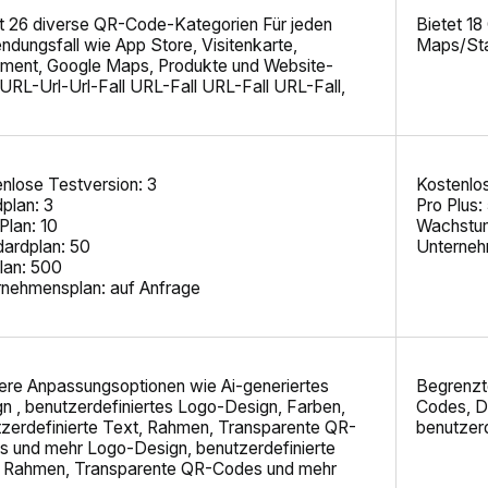
t 26 diverse
QR-Code-Kategorien
Für jeden
Bietet 18
dungsfall wie App Store, Visitenkarte,
Maps/Sta
ment, Google Maps, Produkte und Website-
RL-Url-Url-Fall URL-Fall URL-Fall URL-Fall,
nlose Testversion: 3
Kostenlo
plan: 3
Pro Plus:
-Plan: 10
Wachstum
dardplan: 50
Unterneh
lan: 500
rnehmensplan: auf Anfrage
ere Anpassungsoptionen wie
Ai-generiertes
Begrenzt
gn
, benutzerdefiniertes Logo-Design, Farben,
Codes, D
zerdefinierte Text, Rahmen, Transparente QR-
benutzer
 und mehr Logo-Design, benutzerdefinierte
, Rahmen, Transparente QR-Codes und mehr