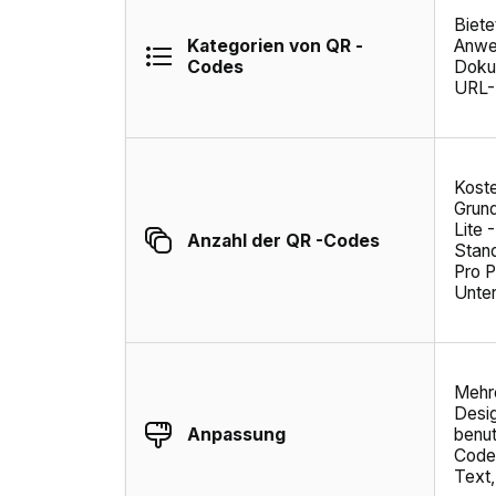
Biete
Kategorien von QR -
Anwen
Codes
Doku
URL-U
Koste
Grund
Lite 
Anzahl der QR -Codes
Stan
Pro P
Unte
Mehr
Desi
Anpassung
benut
Codes
Text