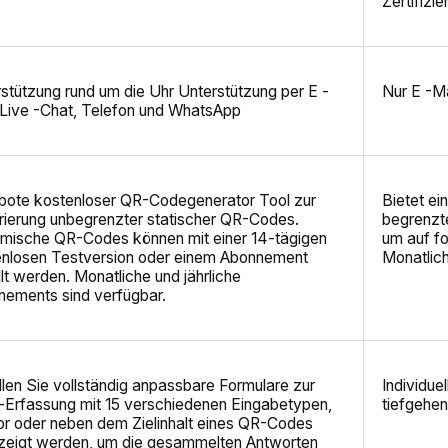
Zertifizie
stützung rund um die Uhr Unterstützung per E -
Nur E -Ma
 Live -Chat, Telefon und WhatsApp
bote
kostenloser QR-Codegenerator
Tool zur
Bietet ei
ierung unbegrenzter statischer QR-Codes.
begrenzte
mische QR-Codes können mit einer 14-tägigen
um auf fo
enlosen Testversion oder einem Abonnement
Monatlich
llt werden. Monatliche und jährliche
nements sind verfügbar.
llen Sie vollständig anpassbare Formulare zur
Individue
-Erfassung mit 15 verschiedenen Eingabetypen,
tiefgehe
or oder neben dem Zielinhalt eines QR-Codes
zeigt werden, um die gesammelten Antworten