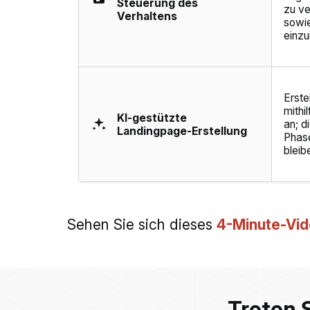
Steuerung des
zu ve
Verhaltens
sowie
einzu
Erst
mithi
KI-gestützte
an; d
Landingpage-Erstellung
Phase
bleib
Sehen Sie sich dieses
4-Minute-Vi
Treten 