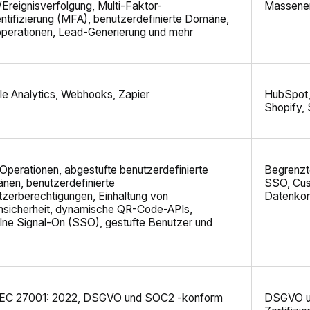
/Ereignisverfolgung, Multi-Faktor-
Massener
ntifizierung (MFA), benutzerdefinierte Domäne,
perationen, Lead-Generierung und mehr
e Analytics, Webhooks, Zapier
HubSpot, 
Shopify,
Operationen, abgestufte benutzerdefinierte
Begrenzte
nen, benutzerdefinierte
SSO, Cus
zerberechtigungen, Einhaltung von
Datenkon
nsicherheit, dynamische QR-Code-APIs,
lne Signal-On (SSO), gestufte Benutzer und
IEC 27001: 2022, DSGVO und SOC2 -konform
DSGVO un