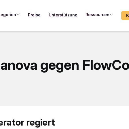
tegorien
Ressourcen
Preise
Unterstützung
K
anova gegen FlowC
ator regiert