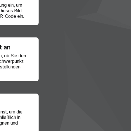
ung ein, um
Dieses Bild
QR-Code ein.
t an
, ob Sie den
Schwerpunkt
stellungen
nst, um die
ließlich in
agnen und