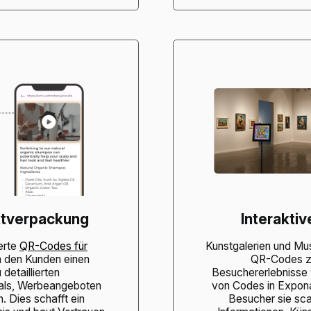
ktverpackung
Interakti
erte
QR-Codes für
Kunstgalerien und Mu
 den Kunden einen
QR-Codes zu
detaillierten
Besuchererlebnisse
ials, Werbeangeboten
von Codes in Expon
. Dies schafft ein
Besucher sie sca