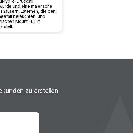
 ukiyo-e-Druckstil
 wurde und eine malerische
lzhäusern, Laternen, die den
eefall beleuchten, und
tischen Mount Fuji im
rstellt
ekunden zu erstellen