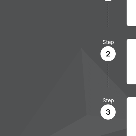
Step
2
Step
3