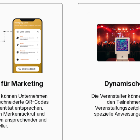
für Marketing
Dynamische
s können Unternehmen
Die Veranstalter könn
schneiderte QR-Codes
den Teilnehmern
dentität entsprechen.
Veranstaltungszeitpl
n Markenrückruf und
spezielle Anweisung
n ansprechender und
ler.