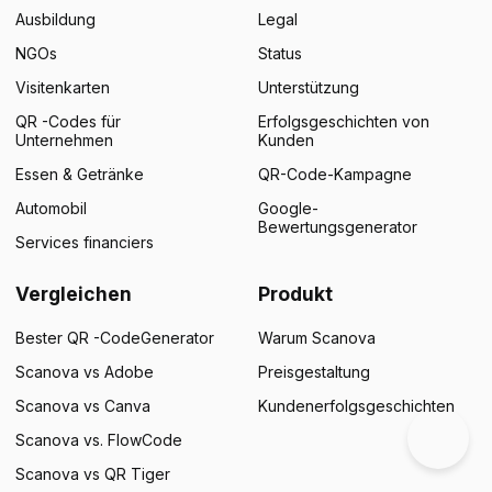
Ausbildung
Legal
NGOs
Status
Visitenkarten
Unterstützung
QR -Codes für
Erfolgsgeschichten von
Unternehmen
Kunden
Essen & Getränke
QR-Code-Kampagne
×
Automobil
Google-
Bewertungsgenerator
Services financiers
This website uses cookies
ENGLISH
This website uses cookies to improve user
Vergleichen
Produkt
SPANISH
experience. By using our website you
consent to all cookies in accordance with
Bester QR -CodeGenerator
Warum Scanova
our Cookie Policy.
Read more
Scanova vs Adobe
Preisgestaltung
ACCEPT ALL
Scanova vs Canva
Kundenerfolgsgeschichten
SHOW DETAILS
Scanova vs. FlowCode
Scanova vs QR Tiger