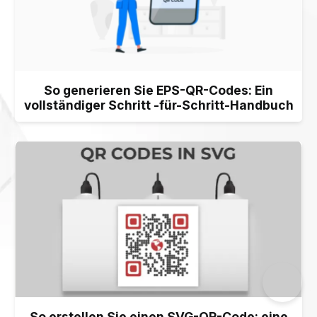
So generieren Sie EPS-QR-Codes: Ein
vollständiger Schritt -für-Schritt-Handbuch
×
This website uses cookies
ENGLISH
This website uses cookies to improve user
SPANISH
experience. By using our website you
consent to all cookies in accordance with
our Cookie Policy.
Read more
ACCEPT ALL
SHOW DETAILS
So erstellen Sie einen SVG-QR-Code: eine