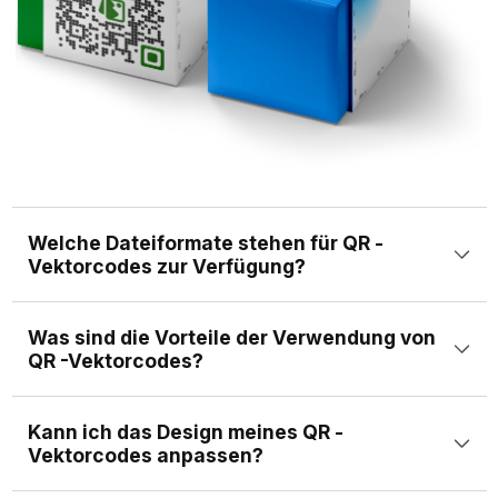
Welche Dateiformate stehen für QR -
Vektorcodes zur Verfügung?
QR -Vektorcodes können in mehreren Formaten wie SVG,
Was sind die Vorteile der Verwendung von
EPS, PS und PDF exportiert werden.
QR -Vektorcodes?
Im Vergleich zu Diagrammbildern bieten QR -Vektorcodes
Kann ich das Design meines QR -
unendliche Skalierbarkeit ohne Qualitätsverlust, eine höhere
Vektorcodes anpassen?
Auflösung für den professionellen Druck und eine größere
Flexibilität in der Ausgabe.
Ja. Sie können Ihren QR -Vektorcode anpassen, indem Sie