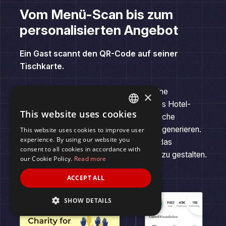
Vom Menü-Scan bis zum
personalisierten Angebot
Ein Gast scannt den QR-Code auf seiner
Tischkarte.
Zapier protokolliert den Scan und löst eine
personalisierte Upsell-Nachricht über das Hotel-
×
PMS aus. Google Analytics verfolgt, welche
This website uses cookies
Menüelemente das meiste Engagement generieren.
ENGLISH
Das Team verwendet diese Daten, um das
This website uses cookies to improve user
SPANISH
experience. By using our website you
Menülayout für höhere Conversions neu zu gestalten.
consent to all cookies in accordance with
our Cookie Policy.
Read more
ACCEPT ALL
SHOW DETAILS