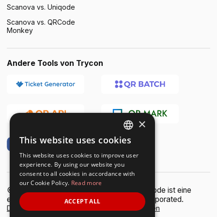
Scanova vs. Uniqode
Scanova vs. QRCode
Monkey
Andere Tools von Trycon
×
This website uses cookies
ENGLISH
This website uses cookies to improve user
SPANISH
experience. By using our website you
consent to all cookies in accordance with
our Cookie Policy.
Read more
© Scanova. Alle Rechte vorbehalten. QR Code ist eine
eingetragene Marke von Denso Wave Incorporated.
ACCEPT ALL
Datenschutzbescheid
Nutzungsbedingungen