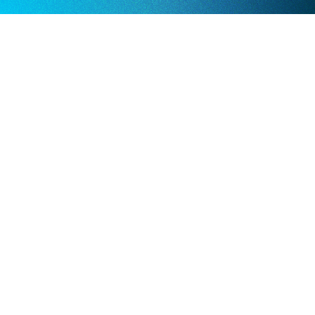
Über 350.000 Scans insgesamt, Tendenz
steigend
Essity erzielte über 350.000 QR-Code-Scans aller
über Scanova erstellten Codes. Kunden auf allen
globalen Märkten konnten über einfache,
zuverlässige Scans an jedem Berührungspunkt