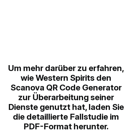
Menschen mit ihren Printanzeigen interagierten,
und so Vermutungen in datengestützte
Entscheidungen umwandeln. Durch den Vergleich
der Publikationsleistung mithilfe von QR-Codes für
die Analyse von Printwerbung verfeinerte das
Team zukünftige Anzeigenplatzierungen und
Budgetzuweisungen.
Um mehr darüber zu erfahren,
wie Western Spirits den
Scanova QR Code Generator
zur Überarbeitung seiner
Dienste genutzt hat, laden Sie
die detaillierte Fallstudie im
PDF-Format herunter.